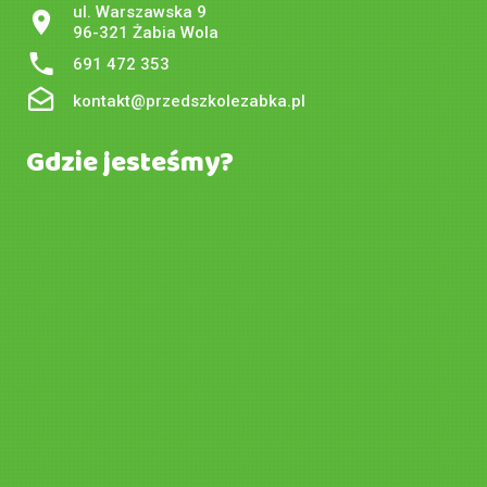
ul. Warszawska 9
96-321 Żabia Wola
691 472 353
kontakt@przedszkolezabka.pl
Gdzie jesteśmy?